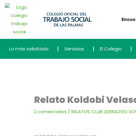
Ir
al
Encue
contenido
Lo más solicitado
Servicios
El Colegio
Relato Koldobi Velas
2 comentarios
/
RELATOS CLUB LIDERAZGO SO