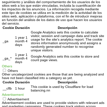
seguimiento y análisis del comportamiento de los usuarios de los
sitios web a los que están vinculadas, incluida la cuantificación de
los impactos de los anuncios. La información recogida mediante
este tipo de cookies se utiliza en la medición de la actividad de los
sitios web, aplicación o plataforma, con el fin de introducir mejoras
en función del análisis de los datos de uso que hacen los usuarios
del servicio.
Cookie
Duración
Descripción
Google Analytics sets this cookie to calculate
visitor, session and campaign data and track site
1 year 1
usage for the site's analytics report. The cookie
_ga
month 4
stores information anonymously and assigns a
days
randomly generated number to recognise
unique visitors.
1 year 1
Google Analytics sets this cookie to store and
_ga_*
month 4
count page views.
days
Others
Others
Other uncategorized cookies are those that are being analyzed and
have not been classified into a category as yet.
Cookie
Duración
Descripción
This cookie is used by Cloudflare for load
__cflb
1 hour
balancing.nn
Advertisement
Advertisement
Advertisement cookies are used to provide visitors with relevant ads
and marketing campaigns. These cookies track visitors across