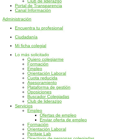
Club de liderazgo
Portal de Transparencia
Canal Información
Administración
Encuentra tu profesional
Ciudadanía
Mi ficha colegial
Lo más solicitado
Quiero colegiarme
Formación
Empleo
Orientación Laboral
Cuota reducida
Asesoramiento
Plataforma de gestión
Oposiciones
Buscador Colegiadas
Club de liderazgo
Servicios
Empleo
Ofertas de empleo
Enviar oferta de empleo
Formación
Orientación Laboral
Peritaje Lab
Directorio de personas colegiadas