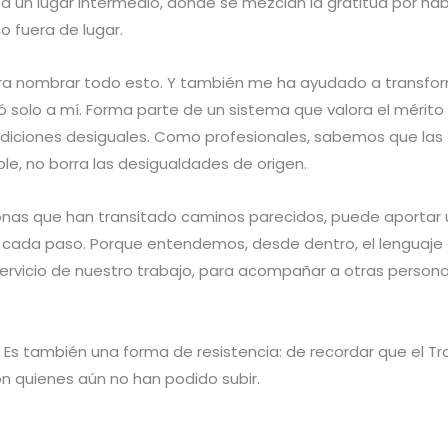
 un lugar intermedio, donde se mezclan la gratitud por habe
o fuera de lugar.
ra nombrar todo esto. Y también me ha ayudado a transform
ó solo a mí. Forma parte de un sistema que valora el mérito 
diciones desiguales. Como profesionales, sabemos que las
ble, no borra las desigualdades de origen.
onas que han transitado caminos parecidos, puede aportar 
ada paso. Porque entendemos, desde dentro, el lenguaje de
vicio de nuestro trabajo, para acompañar a otras personas s
. Es también una forma de resistencia: de recordar que el Tra
 quienes aún no han podido subir.