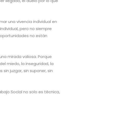
r llegado, el duelo por lo que
ar una vivencia individual en
individual, pero no siempre
 oportunidades no están
una mirada valiosa. Porque
l miedo, la inseguridad, la
in juzgar, sin suponer, sin
bajo Social no solo es técnica,