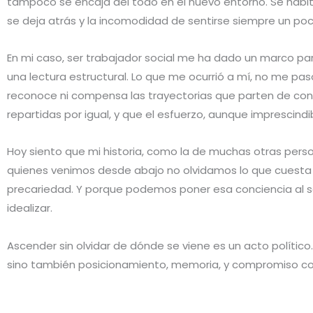
tampoco se encaja del todo en el nuevo entorno. Se habita
se deja atrás y la incomodidad de sentirse siempre un poc
En mi caso, ser trabajador social me ha dado un marco pa
una lectura estructural. Lo que me ocurrió a mí, no me pas
reconoce ni compensa las trayectorias que parten de con
repartidas por igual, y que el esfuerzo, aunque imprescindi
Hoy siento que mi historia, como la de muchas otras pers
quienes venimos desde abajo no olvidamos lo que cuesta c
precariedad. Y porque podemos poner esa conciencia al ser
idealizar.
Ascender sin olvidar de dónde se viene es un acto político
sino también posicionamiento, memoria, y compromiso con