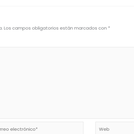
a.
Los campos obligatorios están marcados con
*
eo
Web
trónico*