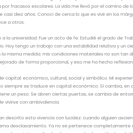
or fracasos escolares. La vida me llevó por el camino de l
te casi diez años. Conocí de cerca lo que es vivir en los már
ce a otros.
 la universidad. Fue un acto de fe. Estudié el grado de Tra
. Hoy tengo un trabajo con una estabilidad relativa y un c
 la misma medida: mis condiciones materiales no son tan di
mejorado de forma proporcional, y eso me ha hecho reflexi
de capital: económico, cultural, social y simbólico. Mi experi
o) no siempre se traduce en capital económico. Sí cambia, e
 tiene un peso. Se abren ciertas puertas, se cambia de ento
le vivirse con ambivalencia.
an descrito esta vivencia con lucidez: cuando alguien asci
 llama desclasamiento. Ya no se pertenece completamente a