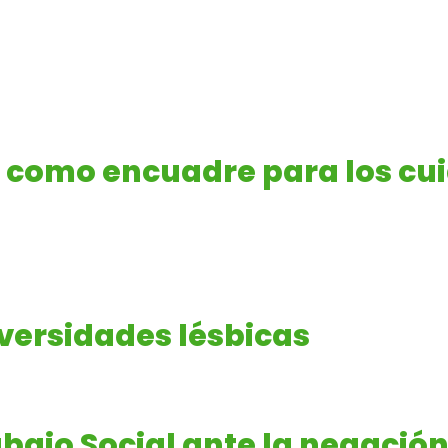
2 como encuadre para los cu
iversidades lésbicas
bajo Social ante la negació