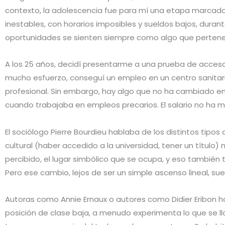
contexto, la adolescencia fue para mí una etapa marcada p
inestables, con horarios imposibles y sueldos bajos, duran
oportunidades se sienten siempre como algo que pertene
A los 25 años, decidí presentarme a una prueba de acceso a
mucho esfuerzo, conseguí un empleo en un centro sanitario
profesional. Sin embargo, hay algo que no ha cambiado en
cuando trabajaba en empleos precarios. El salario no ha 
El sociólogo Pierre Bourdieu hablaba de los distintos tipos 
cultural (haber accedido a la universidad, tener un títul
percibido, el lugar simbólico que se ocupa, y eso también
Pero ese cambio, lejos de ser un simple ascenso lineal, sue
Autoras como Annie Ernaux o autores como Didier Eribon h
posición de clase baja, a menudo experimenta lo que se