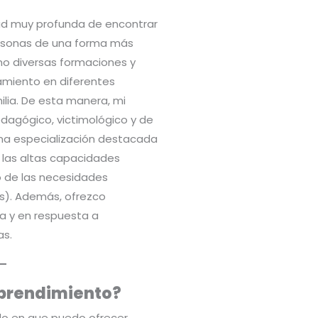
dad muy profunda de encontrar
ersonas de una forma más
no diversas formaciones y
miento en diferentes
lia. De esta manera, mi
edagógico, victimológico y de
 una especialización destacada
 las altas capacidades
o de las necesidades
es). Además, ofrezco
a y en respuesta a
as.
mprendimiento?
ndo en que puedo ofrecer