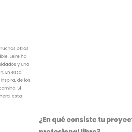
 muchas otras
le, Leire ha
cuidados y una
n. En esta
nspira, de los
camino. Si
nera, esta
¿En qué consiste tu proye
profesional libre?