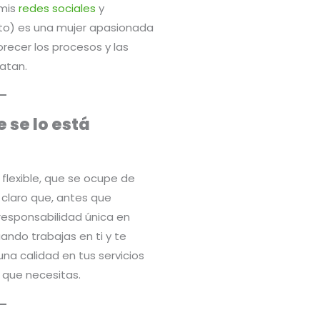
 mis
redes sociales
y
rto) es una mujer apasionada
recer los procesos y las
ratan.
e se lo está
 flexible, que se ocupe de
laro que, antes que
responsabilidad única en
ando trabajas en ti y te
a calidad en tus servicios
 que necesitas.