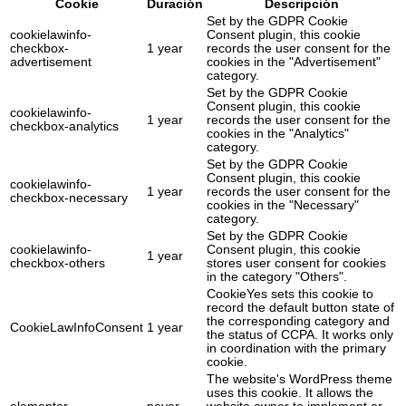
Cookie
Duración
Descripción
Set by the GDPR Cookie
cookielawinfo-
Consent plugin, this cookie
checkbox-
1 year
records the user consent for the
advertisement
cookies in the "Advertisement"
category.
Set by the GDPR Cookie
Consent plugin, this cookie
cookielawinfo-
1 year
records the user consent for the
checkbox-analytics
cookies in the "Analytics"
category.
Set by the GDPR Cookie
Consent plugin, this cookie
cookielawinfo-
1 year
records the user consent for the
checkbox-necessary
cookies in the "Necessary"
category.
Set by the GDPR Cookie
cookielawinfo-
Consent plugin, this cookie
1 year
checkbox-others
stores user consent for cookies
in the category "Others".
CookieYes sets this cookie to
record the default button state of
the corresponding category and
CookieLawInfoConsent
1 year
the status of CCPA. It works only
in coordination with the primary
cookie.
The website's WordPress theme
uses this cookie. It allows the