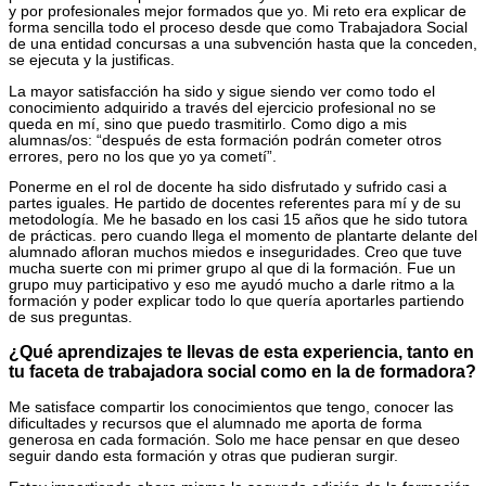
y por profesionales mejor formados que yo. Mi reto era explicar de
forma sencilla todo el proceso desde que como Trabajadora Social
de una entidad concursas a una subvención hasta que la conceden,
se ejecuta y la justificas.
La mayor satisfacción ha sido y sigue siendo ver como todo el
conocimiento adquirido a través del ejercicio profesional no se
queda en mí, sino que puedo trasmitirlo. Como digo a mis
alumnas/os: “después de esta formación podrán cometer otros
errores, pero no los que yo ya cometí”.
Ponerme en el rol de docente ha sido disfrutado y sufrido casi a
partes iguales. He partido de docentes referentes para mí y de su
metodología. Me he basado en los casi 15 años que he sido tutora
de prácticas. pero cuando llega el momento de plantarte delante del
alumnado afloran muchos miedos e inseguridades. Creo que tuve
mucha suerte con mi primer grupo al que di la formación. Fue un
grupo muy participativo y eso me ayudó mucho a darle ritmo a la
formación y poder explicar todo lo que quería aportarles partiendo
de sus preguntas.
¿Qué aprendizajes te llevas de esta experiencia, tanto en
tu faceta de trabajadora social como en la de formadora?
Me satisface compartir los conocimientos que tengo, conocer las
dificultades y recursos que el alumnado me aporta de forma
generosa en cada formación. Solo me hace pensar en que deseo
seguir dando esta formación y otras que pudieran surgir.