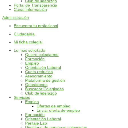
Club de liderazgo
Portal de Transparencia
Canal Información
Administración
Encuentra tu profesional
Ciudadanía
Mi ficha colegial
Lo más solicitado
Quiero colegiarme
Formación
Empleo
Orientación Laboral
Cuota reducida
Asesoramiento
Plataforma de gestión
Oposiciones
Buscador Colegiadas
Club de liderazgo
Servicios
Empleo
Ofertas de empleo
Enviar oferta de empleo
Formación
Orientación Laboral
Peritaje Lab
Directorio de personas colegiadas