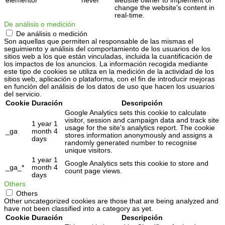
elementor
never
website owner to implement or
change the website's content in
real-time.
De análisis o medición
De análisis o medición
Son aquellas que permiten al responsable de las mismas el
seguimiento y análisis del comportamiento de los usuarios de los
sitios web a los que están vinculadas, incluida la cuantificación de
los impactos de los anuncios. La información recogida mediante
este tipo de cookies se utiliza en la medición de la actividad de los
sitios web, aplicación o plataforma, con el fin de introducir mejoras
en función del análisis de los datos de uso que hacen los usuarios
del servicio.
Cookie
Duración
Descripción
Google Analytics sets this cookie to calculate
visitor, session and campaign data and track site
1 year 1
usage for the site's analytics report. The cookie
_ga
month 4
stores information anonymously and assigns a
days
randomly generated number to recognise
unique visitors.
1 year 1
Google Analytics sets this cookie to store and
_ga_*
month 4
count page views.
days
Others
Others
Other uncategorized cookies are those that are being analyzed and
have not been classified into a category as yet.
Cookie
Duración
Descripción