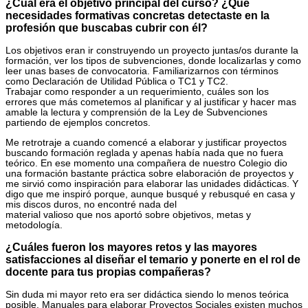
¿Cuál era el objetivo principal del curso? ¿Qué
necesidades formativas concretas detectaste en la
profesión que buscabas cubrir con él?
Los objetivos eran ir construyendo un proyecto juntas/os durante la
formación, ver los tipos de subvenciones, donde localizarlas y como
leer unas bases de convocatoria. Familiarizarnos con términos
como Declaración de Utilidad Pública o TC1 y TC2.
Trabajar como responder a un requerimiento, cuáles son los
errores que más cometemos al planificar y al justificar y hacer mas
amable la lectura y comprensión de la Ley de Subvenciones
partiendo de ejemplos concretos.
Me retrotraje a cuando comencé a elaborar y justificar proyectos
buscando formación reglada y apenas había nada que no fuera
teórico. En ese momento una compañera de nuestro Colegio dio
una formación bastante práctica sobre elaboración de proyectos y
me sirvió como inspiración para elaborar las unidades didácticas. Y
digo que me inspiró porque, aunque busqué y rebusqué en casa y
mis discos duros, no encontré nada del
material valioso que nos aportó sobre objetivos, metas y
metodología.
¿Cuáles fueron los mayores retos y las mayores
satisfacciones al diseñar el temario y ponerte en el rol de
docente para tus propias compañeras?
Sin duda mi mayor reto era ser didáctica siendo lo menos teórica
posible. Manuales para elaborar Proyectos Sociales existen muchos