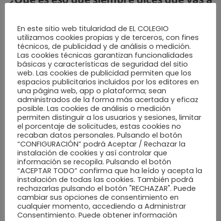
hacer en el trabajo y nunca haces?
En este sitio web titularidad de EL COLEGIO
(Confesiones de TS)
utilizamos cookies propias y de terceros, con fines
técnicos, de publicidad y de análisis o medición.
Soy muy ordenada, pero el segundo cajón de mi mesa,
Las cookies técnicas garantizan funcionalidades
básicas y características de seguridad del sitio
mejor no abrirlo …
web. Las cookies de publicidad permiten que los
espacios publicitarios incluidos por los editores en
una página web, app o plataforma; sean
administrados de la forma más acertada y eficaz
SALSEO Y CURIOSIDADES ….
posible. Las cookies de análisis o medición
permiten distinguir a los usuarios y sesiones, limitar
el porcentaje de solicitudes, estas cookies no
recaban datos personales. Pulsando el botón
Si pudieras viajar a cualquier país
“CONFIGURACIÓN” podrá Aceptar / Rechazar la
instalación de cookies y así controlar que
mañana, ¿a dónde irías?
información se recopila. Pulsando el botón
“ACEPTAR TODO” confirma que ha leído y acepta la
Si pudiera viajar mañana, iría al sur de Argentina para
instalación de todas las cookies. También podrá
continuar explorándolo. Pero si fuera verano en
rechazarlas pulsando el botón "RECHAZAR". Puede
cambiar sus opciones de consentimiento en
Uruguay (mi país de nacimiento), recorrería toda su
cualquier momento, accediendo a Administrar
costa este.
Consentimiento. Puede obtener información