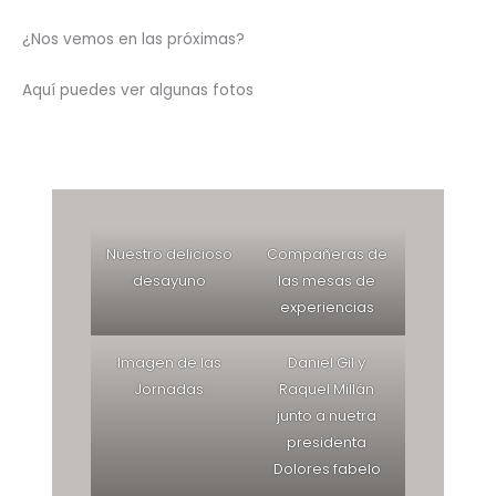
¿Nos vemos en las próximas?
Aquí puedes ver algunas fotos
Nuestro delicioso
Compañeras de
desayuno
las mesas de
experiencias
Imagen de las
Daniel Gil y
Jornadas
Raquel Millán
junto a nuetra
presidenta
Dolores fabelo