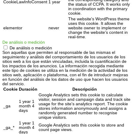
CookieLawInfoConsent
1 year
the status of CCPA. It works only
in coordination with the primary
cookie.
The website's WordPress theme
uses this cookie. It allows the
elementor
never
website owner to implement or
change the website's content in
real-time.
De análisis o medición
De análisis o medición
Son aquellas que permiten al responsable de las mismas el
seguimiento y análisis del comportamiento de los usuarios de los
sitios web a los que están vinculadas, incluida la cuantificación de
los impactos de los anuncios. La información recogida mediante
este tipo de cookies se utiliza en la medición de la actividad de los
sitios web, aplicación o plataforma, con el fin de introducir mejoras
en función del análisis de los datos de uso que hacen los usuarios
del servicio.
Cookie
Duración
Descripción
Google Analytics sets this cookie to calculate
visitor, session and campaign data and track site
1 year 1
usage for the site's analytics report. The cookie
_ga
month 4
stores information anonymously and assigns a
days
randomly generated number to recognise
unique visitors.
1 year 1
Google Analytics sets this cookie to store and
_ga_*
month 4
count page views.
days