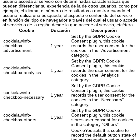
usuario acceda al servicio con determinadas características que
pueden diferenciar su experiencia de la de otros usuarios, como por
ejemplo, el idioma, el número de resultados a mostrar cuando el
usuario realiza una búsqueda, el aspecto o contenido del servicio
en función del tipo de navegador a través del cual el usuario accede
al servicio o de la región desde la que accede al servicio, etcétera.
Cookie
Duración
Descripción
Set by the GDPR Cookie
cookielawinfo-
Consent plugin, this cookie
checkbox-
1 year
records the user consent for the
advertisement
cookies in the "Advertisement"
category.
Set by the GDPR Cookie
Consent plugin, this cookie
cookielawinfo-
1 year
records the user consent for the
checkbox-analytics
cookies in the "Analytics"
category.
Set by the GDPR Cookie
Consent plugin, this cookie
cookielawinfo-
1 year
records the user consent for the
checkbox-necessary
cookies in the "Necessary"
category.
Set by the GDPR Cookie
cookielawinfo-
Consent plugin, this cookie
1 year
checkbox-others
stores user consent for cookies
in the category "Others".
CookieYes sets this cookie to
record the default button state of
the corresponding category and