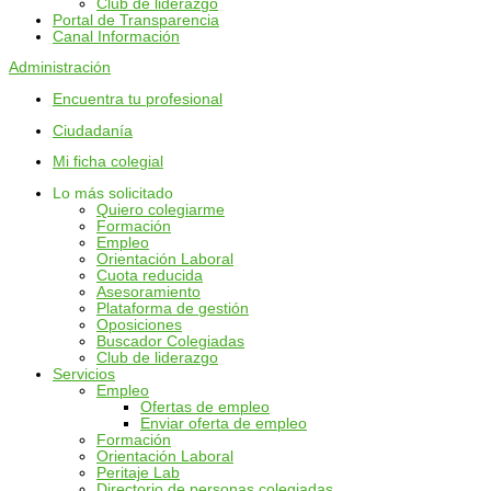
Club de liderazgo
Portal de Transparencia
Canal Información
Administración
Encuentra tu profesional
Ciudadanía
Mi ficha colegial
Lo más solicitado
Quiero colegiarme
Formación
Empleo
Orientación Laboral
Cuota reducida
Asesoramiento
Plataforma de gestión
Oposiciones
Buscador Colegiadas
Club de liderazgo
Servicios
Empleo
Ofertas de empleo
Enviar oferta de empleo
Formación
Orientación Laboral
Peritaje Lab
Directorio de personas colegiadas